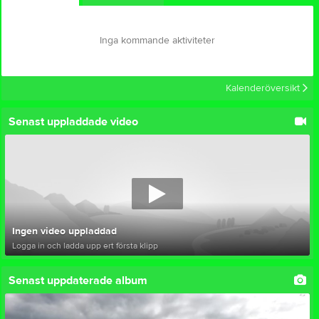
Inga kommande aktiviteter
Kalenderöversikt
Senast uppladdade video
Ingen video uppladdad
Logga in och ladda upp ert första klipp
Senast uppdaterade album