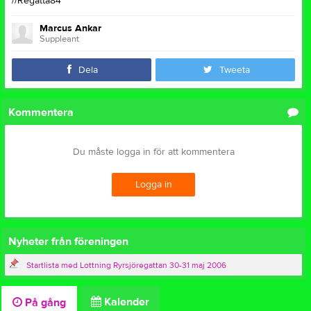
//Regatta84
Marcus Ankar
Suppleant
Dela
Tweeta
Kommentera
Du måste logga in för att kommentera
Logga in
Nyheter från föreningen
Startlista med Lottning Ryrsjöregattan 30-31 maj 2006
Kalender
På gång