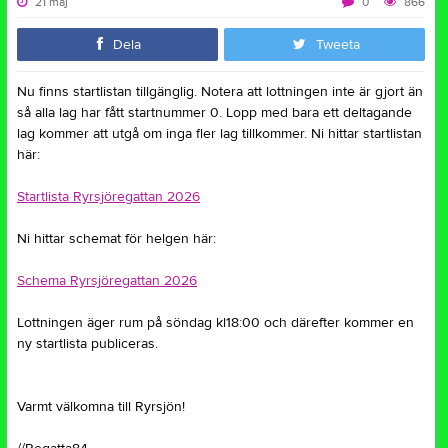
21 maj
0
866
Dela
Tweeta
Nu finns startlistan tillgänglig. Notera att lottningen inte är gjort än
så alla lag har fått startnummer 0. Lopp med bara ett deltagande
lag kommer att utgå om inga fler lag tillkommer. Ni hittar startlistan
här:
Startlista Ryrsjöregattan 2026
Ni hittar schemat för helgen här:
Schema Ryrsjöregattan 2026
Lottningen äger rum på söndag kl18:00 och därefter kommer en
ny startlista publiceras.
Varmt välkomna till Ryrsjön!