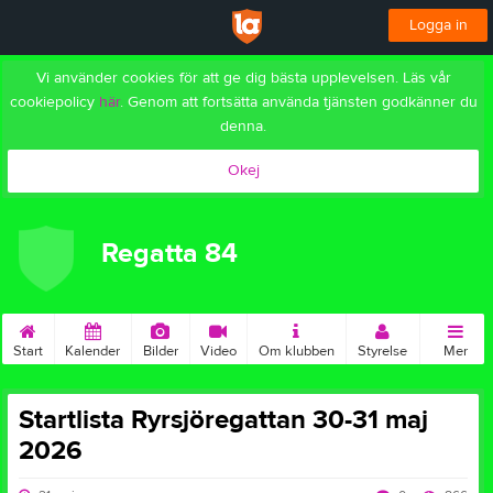
Logga in
Vi använder cookies för att ge dig bästa upplevelsen. Läs vår
cookiepolicy
här
. Genom att fortsätta använda tjänsten godkänner du
denna.
Okej
Regatta 84
Start
Kalender
Bilder
Video
Om klubben
Styrelse
Mer
Startlista Ryrsjöregattan 30-31 maj
2026